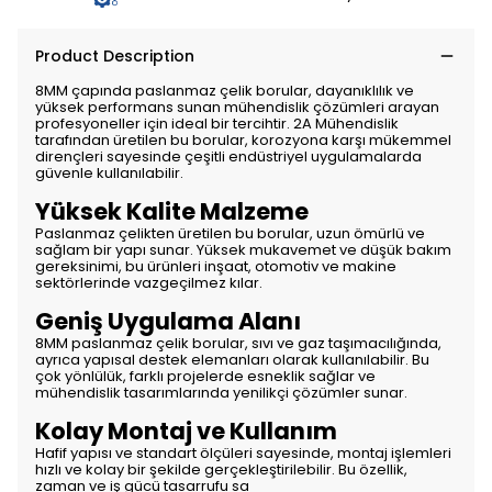
Product Description
8MM çapında paslanmaz çelik borular, dayanıklılık ve
yüksek performans sunan mühendislik çözümleri arayan
profesyoneller için ideal bir tercihtir. 2A Mühendislik
tarafından üretilen bu borular, korozyona karşı mükemmel
dirençleri sayesinde çeşitli endüstriyel uygulamalarda
güvenle kullanılabilir.
Yüksek Kalite Malzeme
Paslanmaz çelikten üretilen bu borular, uzun ömürlü ve
sağlam bir yapı sunar. Yüksek mukavemet ve düşük bakım
gereksinimi, bu ürünleri inşaat, otomotiv ve makine
sektörlerinde vazgeçilmez kılar.
Geniş Uygulama Alanı
8MM paslanmaz çelik borular, sıvı ve gaz taşımacılığında,
ayrıca yapısal destek elemanları olarak kullanılabilir. Bu
çok yönlülük, farklı projelerde esneklik sağlar ve
mühendislik tasarımlarında yenilikçi çözümler sunar.
Kolay Montaj ve Kullanım
Hafif yapısı ve standart ölçüleri sayesinde, montaj işlemleri
hızlı ve kolay bir şekilde gerçekleştirilebilir. Bu özellik,
zaman ve iş gücü tasarrufu sa