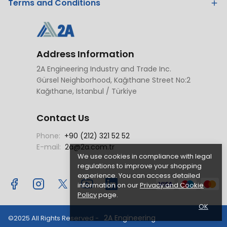
Terms and Conditions
Address Information
2A Engineering Industry and Trade Inc.
Gürsel Neighborhood, Kağıthane Street No:2
Kağıthane, Istanbul / Türkiye
Contact Us
Phone:
+90 (212) 321 52 52
E-mail:
2a@2a.com.tr
We use cookies in compliance with legal
regulations to improve your shopping
experience. You can access detailed
information on our
Privacy and Cookie
Policy
page.
OK
2A Engineering
©2025 All Rights Reserved -