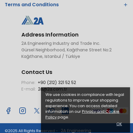
Terms and Conditions
Address Information
2A Engineering Industry and Trade Inc.
Gürsel Neighborhood, Kağıthane Street No:2
Kağıthane, Istanbul / Türkiye
Contact Us
Phone:
+90 (212) 321 52 52
E-mail:
2a@2a.com.tr
We use cookies in compliance with legal
regulations to improve your shopping
experience. You can access detailed
information on our
Privacy and Cookie
Policy
page.
OK
2A Engineering
©2025 All Rights Reserved -