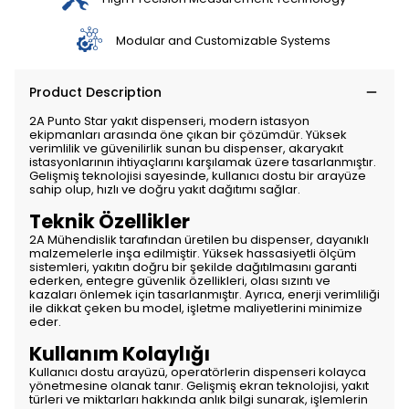
Modular and Customizable Systems
Product Description
2A Punto Star yakıt dispenseri, modern istasyon
ekipmanları arasında öne çıkan bir çözümdür. Yüksek
verimlilik ve güvenilirlik sunan bu dispenser, akaryakıt
istasyonlarının ihtiyaçlarını karşılamak üzere tasarlanmıştır.
Gelişmiş teknolojisi sayesinde, kullanıcı dostu bir arayüze
sahip olup, hızlı ve doğru yakıt dağıtımı sağlar.
Teknik Özellikler
2A Mühendislik tarafından üretilen bu dispenser, dayanıklı
malzemelerle inşa edilmiştir. Yüksek hassasiyetli ölçüm
sistemleri, yakıtın doğru bir şekilde dağıtılmasını garanti
ederken, entegre güvenlik özellikleri, olası sızıntı ve
kazaları önlemek için tasarlanmıştır. Ayrıca, enerji verimliliği
ile dikkat çeken bu model, işletme maliyetlerini minimize
eder.
Kullanım Kolaylığı
Kullanıcı dostu arayüzü, operatörlerin dispenseri kolayca
yönetmesine olanak tanır. Gelişmiş ekran teknolojisi, yakıt
türleri ve miktarları hakkında anlık bilgi sunarak, işlemlerin