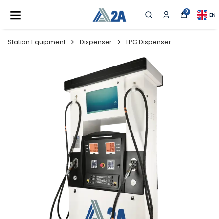
0
EN
Station Equipment
Dispenser
LPG Dispenser