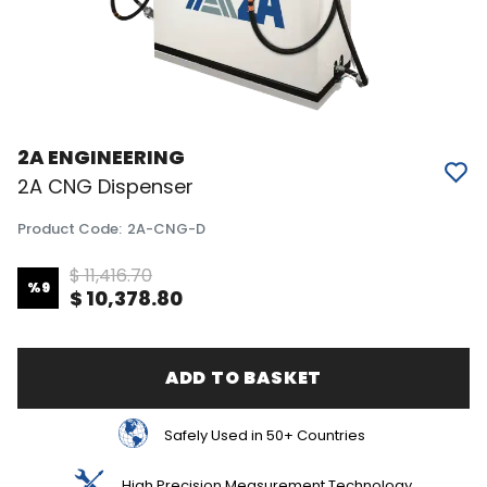
2A ENGINEERING
2A CNG Dispenser
Product Code
:
2A-CNG-D
$ 11,416.70
%
9
$ 10,378.80
ADD TO BASKET
Safely Used in 50+ Countries
High Precision Measurement Technology