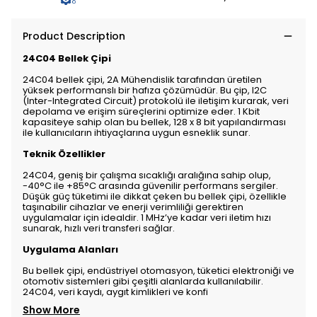
Product Description
24C04 Bellek Çipi
24C04 bellek çipi, 2A Mühendislik tarafından üretilen
yüksek performanslı bir hafıza çözümüdür. Bu çip, I2C
(Inter-Integrated Circuit) protokolü ile iletişim kurarak, veri
depolama ve erişim süreçlerini optimize eder. 1 Kbit
kapasiteye sahip olan bu bellek, 128 x 8 bit yapılandırması
ile kullanıcıların ihtiyaçlarına uygun esneklik sunar.
Teknik Özellikler
24C04, geniş bir çalışma sıcaklığı aralığına sahip olup,
-40°C ile +85°C arasında güvenilir performans sergiler.
Düşük güç tüketimi ile dikkat çeken bu bellek çipi, özellikle
taşınabilir cihazlar ve enerji verimliliği gerektiren
uygulamalar için idealdir. 1 MHz’ye kadar veri iletim hızı
sunarak, hızlı veri transferi sağlar.
Uygulama Alanları
Bu bellek çipi, endüstriyel otomasyon, tüketici elektroniği ve
otomotiv sistemleri gibi çeşitli alanlarda kullanılabilir.
24C04, veri kaydı, aygıt kimlikleri ve konfi
Show More