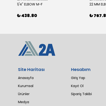
4 SIL 1500 MAESTRO 200/30 E3 MV (102 LI4 21T 1X2640)
1/4" ELBOW M-F
22 MM EL
₺ 438.80
₺ 767.
Site Haritası
Hesabım
Anasayfa
Giriş Yap
Kurumsal
Kayıt Ol
Ürünler
Sipariş Takibi
Medya