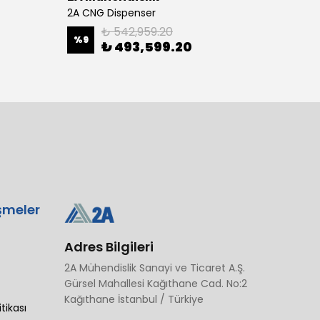
2A CNG Dispenser
₺ 542,959.20
%
9
₺ 493,599.20
₺ 82
şmeler
Adres Bilgileri
2A Mühendislik Sanayi ve Ticaret A.Ş.
Gürsel Mahallesi Kağıthane Cad. No:2
Kağıthane İstanbul / Türkiye
itikası