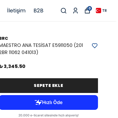
0
İletişim
B2B
TR
BRC
MAESTRO ANA TESİSAT E5911050 (201
2BR 11062 041013)
₺ 3,345.50
SEPETE EKLE