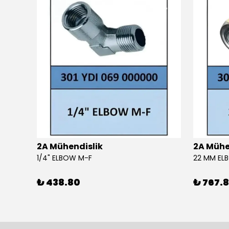
2A Mühendislik
2A Mühe
4 SIL 1500 MAESTRO 200/30 E3 MV (102 LI4 21T 1X2640)
1/4" ELBOW M-F
22 MM EL
₺ 438.80
₺ 767.