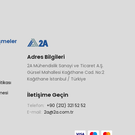
şmeler
Adres Bilgileri
2A Mühendislik Sanayi ve Ticaret A.Ş.
Gürsel Mahallesi Kağıthane Cad. No:2
Kağıthane İstanbul / Türkiye
itikası
mesi
İletişime Geçin
Telefon:
+90 (212) 321 52 52
E-mail:
2a@2a.com.tr