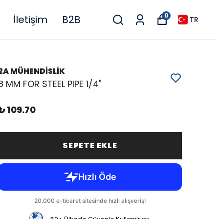
0
İletişim
B2B
TR
2A MÜHENDİSLİK
8 MM FOR STEEL PIPE 1/4"
₺ 109.70
SEPETE EKLE