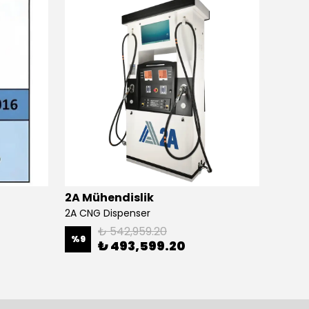
2A Mühendislik
2A Mü
2A CNG Dispenser
₺ 542,959.20
%
9
₺ 493,599.20
₺ 82