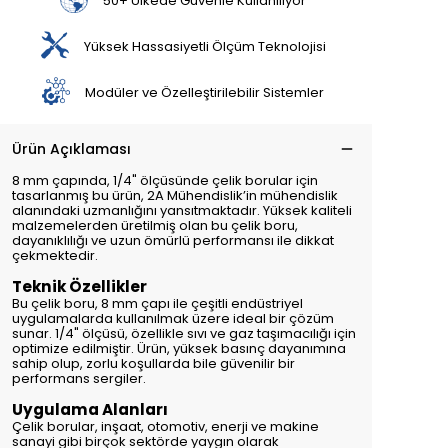
50+ Ülkede Güvenle Kullanılıyor
Yüksek Hassasiyetli Ölçüm Teknolojisi
Modüler ve Özelleştirilebilir Sistemler
Ürün Açıklaması
8 mm çapında, 1/4" ölçüsünde çelik borular için
tasarlanmış bu ürün, 2A Mühendislik’in mühendislik
alanındaki uzmanlığını yansıtmaktadır. Yüksek kaliteli
malzemelerden üretilmiş olan bu çelik boru,
dayanıklılığı ve uzun ömürlü performansı ile dikkat
çekmektedir.
Teknik Özellikler
Bu çelik boru, 8 mm çapı ile çeşitli endüstriyel
uygulamalarda kullanılmak üzere ideal bir çözüm
sunar. 1/4" ölçüsü, özellikle sıvı ve gaz taşımacılığı için
optimize edilmiştir. Ürün, yüksek basınç dayanımına
sahip olup, zorlu koşullarda bile güvenilir bir
performans sergiler.
Uygulama Alanları
Çelik borular, inşaat, otomotiv, enerji ve makine
sanayi gibi birçok sektörde yaygın olarak