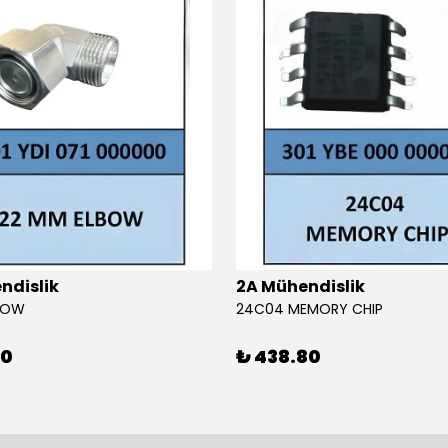
ndislik
2A Mühendislik
BOW
24C04 MEMORY CHIP
80
₺ 438.80