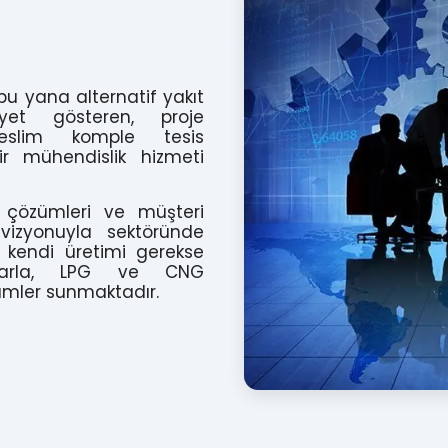
bu yana alternatif yakıt
iyet gösteren, proje
eslim komple tesis
r mühendislik hizmeti
ir çözümleri ve müşteri
izyonuyla sektöründe
 kendi üretimi gerekse
alarla, LPG ve CNG
ümler sunmaktadır.