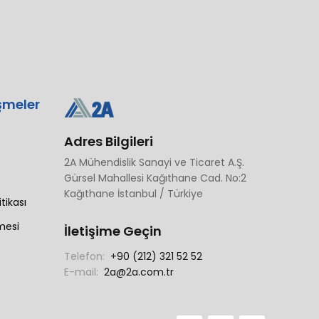
şmeler
Adres Bilgileri
2A Mühendislik Sanayi ve Ticaret A.Ş.
Gürsel Mahallesi Kağıthane Cad. No:2
Kağıthane İstanbul / Türkiye
itikası
mesi
İletişime Geçin
Telefon:
+90 (212) 321 52 52
E-mail:
2a@2a.com.tr