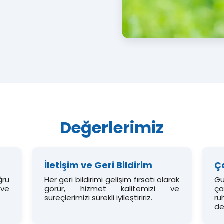
Değerlerimiz
İletişim ve Geri Bildirim
Ç
ğru
Her geri bildirimi gelişim fırsatı olarak
Gü
 ve
görür, hizmet kalitemizi ve
ça
süreçlerimizi sürekli iyileştiririz.
r
de