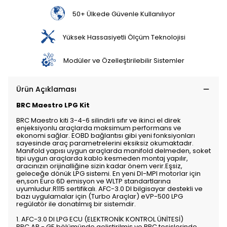
50+ Ülkede Güvenle Kullanılıyor
Yüksek Hassasiyetli Ölçüm Teknolojisi
Modüler ve Özelleştirilebilir Sistemler
Ürün Açıklaması
BRC Maestro LPG Kit
BRC Maestro kiti 3-4-6 silindirli sıfır ve ikinci el direk
enjeksiyonlu araçlarda maksimum performans ve
ekonomi sağlar. EOBD bağlantısı gibi yeni fonksiyonları
sayesinde araç parametrelerini eksiksiz okumaktadır.
Manifold yapısı uygun araçlarda manifold delmeden, soket
tipi uygun araçlarda kablo kesmeden montaj yapılır,
aracınızın orijinalliğine sizin kadar önem verir.Eşsiz,
geleceğe dönük LPG sistemi. En yeni DI-MPI motorlar için
en,son Euro 6D emisyon ve WLTP standartlarına
uyumludur.R115 sertifikalı. AFC-3.0 DI bilgisayar destekli ve
bazı uygulamalar için (Turbo Araçlar) eVP-500 LPG
regülatör ile donatılmış bir sistemdir.
1. AFC-3.0 DI LPG ECU (ELEKTRONİK KONTROL ÜNİTESİ)
BRC AR - GE bölümünde geliştirilmiş ve BRC tesislerinde