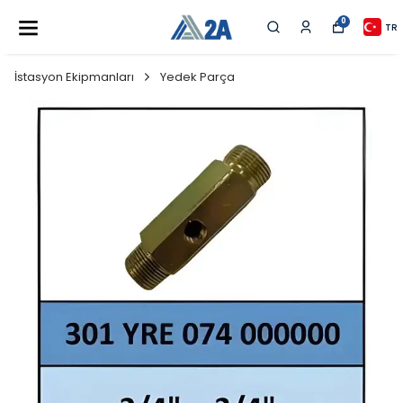
0
TR
İstasyon Ekipmanları
Yedek Parça