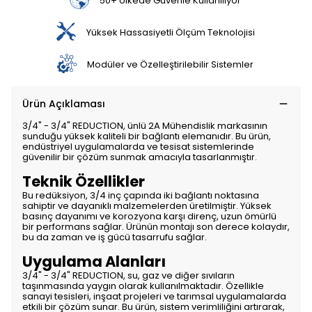
50+ Ülkede Güvenle Kullanılıyor
Yüksek Hassasiyetli Ölçüm Teknolojisi
Modüler ve Özelleştirilebilir Sistemler
Ürün Açıklaması
3/4" - 3/4" REDUCTION, ünlü 2A Mühendislik markasının
sunduğu yüksek kaliteli bir bağlantı elemanıdır. Bu ürün,
endüstriyel uygulamalarda ve tesisat sistemlerinde
güvenilir bir çözüm sunmak amacıyla tasarlanmıştır.
Teknik Özellikler
Bu redüksiyon, 3/4 inç çapında iki bağlantı noktasına
sahiptir ve dayanıklı malzemelerden üretilmiştir. Yüksek
basınç dayanımı ve korozyona karşı direnç, uzun ömürlü
bir performans sağlar. Ürünün montajı son derece kolaydır,
bu da zaman ve iş gücü tasarrufu sağlar.
Uygulama Alanları
3/4" - 3/4" REDUCTION, su, gaz ve diğer sıvıların
taşınmasında yaygın olarak kullanılmaktadır. Özellikle
sanayi tesisleri, inşaat projeleri ve tarımsal uygulamalarda
etkili bir çözüm sunar. Bu ürün, sistem verimliliğini artırarak,