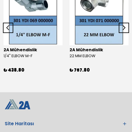
2A Mühendislik
2A Mühendislik
1/4" ELBOW M-F
22 MM ELBOW
₺ 438.80
₺ 767.80
Site Haritası