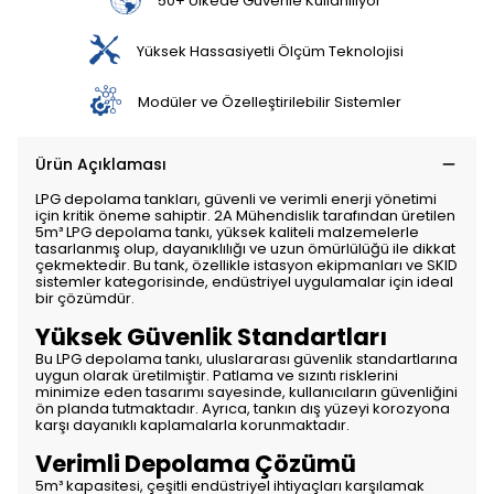
50+ Ülkede Güvenle Kullanılıyor
Yüksek Hassasiyetli Ölçüm Teknolojisi
Modüler ve Özelleştirilebilir Sistemler
Ürün Açıklaması
LPG depolama tankları, güvenli ve verimli enerji yönetimi
için kritik öneme sahiptir. 2A Mühendislik tarafından üretilen
5m³ LPG depolama tankı, yüksek kaliteli malzemelerle
tasarlanmış olup, dayanıklılığı ve uzun ömürlülüğü ile dikkat
çekmektedir. Bu tank, özellikle istasyon ekipmanları ve SKID
sistemler kategorisinde, endüstriyel uygulamalar için ideal
bir çözümdür.
Yüksek Güvenlik Standartları
Bu LPG depolama tankı, uluslararası güvenlik standartlarına
uygun olarak üretilmiştir. Patlama ve sızıntı risklerini
minimize eden tasarımı sayesinde, kullanıcıların güvenliğini
ön planda tutmaktadır. Ayrıca, tankın dış yüzeyi korozyona
karşı dayanıklı kaplamalarla korunmaktadır.
Verimli Depolama Çözümü
5m³ kapasitesi, çeşitli endüstriyel ihtiyaçları karşılamak