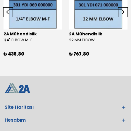
2A Mühendislik
2A Mühendislik
1/4" ELBOW M-F
22 MM ELBOW
₺ 438.80
₺ 767.80
Site Haritası
Hesabım