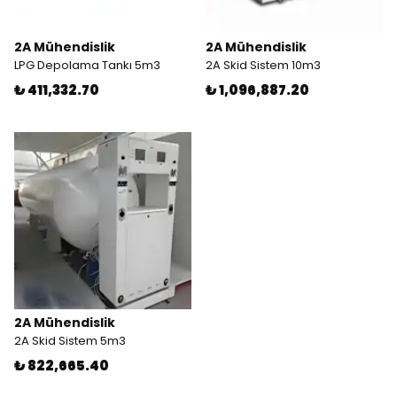
2A Mühendislik
2A Mühendislik
LPG Depolama Tankı 5m3
2A Skid Sistem 10m3
₺ 411,332.70
₺ 1,096,887.20
2A Mühendislik
2A Skid Sistem 5m3
₺ 822,665.40