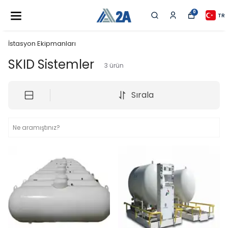
0
TR
İstasyon Ekipmanları
SKID Sistemler
3
ürün
Sırala