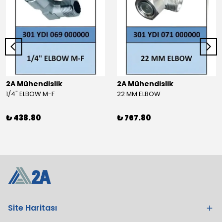
2A Mühendislik
2A Mühendislik
1/4" ELBOW M-F
22 MM ELBOW
₺ 438.80
₺ 767.80
Site Haritası