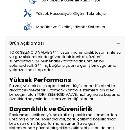
50+ Ülkede Güvenle Kullanılıyor
Yüksek Hassasiyetli Ölçüm Teknolojisi
Modüler ve Özelleştirilebilir Sistemler
Ürün Açıklaması
TORK SELENOID VALVE 3/4’', üstün mühendislik tasarımı ile su
ve gaz sistemlerinde güvenilir bir kontrol çözümü
sunmaktadır. 2A Mühendislik tarafından üretilen bu
solenoid valf, 3/4 inç bağlantı çapı ile geniş bir uygulama
yelpazesine hitap eder.
Yüksek Performans
Bu valf, yüksek akış kapasitesi ve düşük enerji tüketimi ile
dikkat çekmektedir. Otomatik kontrol sistemleri için ideal
bir seçim olan TORK SELENOID VALVE, hızlı açma ve kapama
özellikleri sayesinde sistem verimliliğini artırır.
Dayanıklılık ve Güvenilirlik
Paslanmaz çelik ve yüksek kaliteli plastik malzemelerden
üretilmiş olan bu solenoid valf, zorlu çalışma koşullarında
bile uzun ömürlü performans sunar. Su ve gaz
sistemlerinde güvenli bir şekilde kullanılabilir, bu da onu