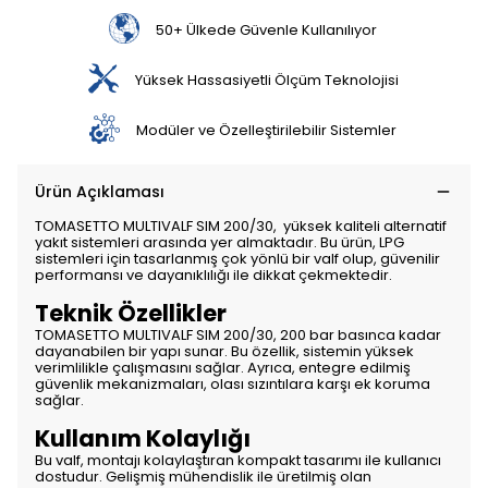
50+ Ülkede Güvenle Kullanılıyor
Yüksek Hassasiyetli Ölçüm Teknolojisi
Modüler ve Özelleştirilebilir Sistemler
Ürün Açıklaması
TOMASETTO MULTIVALF SIM 200/30, yüksek kaliteli alternatif
yakıt sistemleri arasında yer almaktadır. Bu ürün, LPG
sistemleri için tasarlanmış çok yönlü bir valf olup, güvenilir
performansı ve dayanıklılığı ile dikkat çekmektedir.
Teknik Özellikler
TOMASETTO MULTIVALF SIM 200/30, 200 bar basınca kadar
dayanabilen bir yapı sunar. Bu özellik, sistemin yüksek
verimlilikle çalışmasını sağlar. Ayrıca, entegre edilmiş
güvenlik mekanizmaları, olası sızıntılara karşı ek koruma
sağlar.
Kullanım Kolaylığı
Bu valf, montajı kolaylaştıran kompakt tasarımı ile kullanıcı
dostudur. Gelişmiş mühendislik ile üretilmiş olan