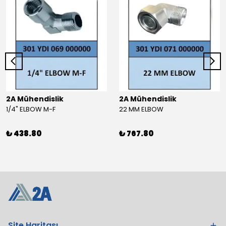
2A Mühendislik
2A Mühendislik
1/4" ELBOW M-F
22 MM ELBOW
₺ 438.80
₺ 767.80
Site Haritası