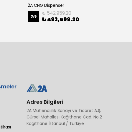
2A CNG Dispenser
₺ 542,959.20
%
9
₺ 493,599.20
₺ 82
şmeler
Adres Bilgileri
2A Mühendislik Sanayi ve Ticaret A.Ş.
Gürsel Mahallesi Kağıthane Cad. No:2
Kağıthane İstanbul / Türkiye
itikası