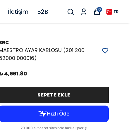
0
İletişim
B2B
TR
BRC
MAESTRO AYAR KABLOSU (201 200
52000 000016)
₺ 4,661.80
SEPETE EKLE