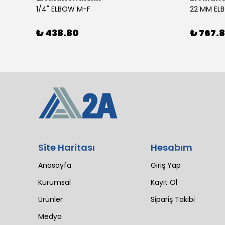
4 SIL 1500 MAESTRO 200/30 E3 MV (102 LI4 21T 1X2640)
1/4" ELBOW M-F
22 MM EL
₺ 438.80
₺ 767.
Site Haritası
Hesabım
Anasayfa
Giriş Yap
Kurumsal
Kayıt Ol
Ürünler
Sipariş Takibi
Medya