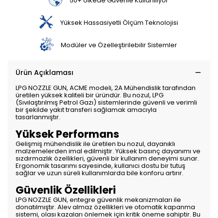
50+ Ülkede Güvenle Kullanılıyor
Yüksek Hassasiyetli Ölçüm Teknolojisi
Modüler ve Özelleştirilebilir Sistemler
Ürün Açıklaması
LPG NOZZLE GUN, ACME modeli, 2A Mühendislik tarafından
üretilen yüksek kaliteli bir üründür. Bu nozul, LPG
(Sıvılaştırılmış Petrol Gazı) sistemlerinde güvenli ve verimli
bir şekilde yakıt transferi sağlamak amacıyla
tasarlanmıştır.
Yüksek Performans
Gelişmiş mühendislik ile üretilen bu nozul, dayanıklı
malzemelerden imal edilmiştir. Yüksek basınç dayanımı ve
sızdırmazlık özellikleri, güvenli bir kullanım deneyimi sunar.
Ergonomik tasarımı sayesinde, kullanıcı dostu bir tutuş
sağlar ve uzun süreli kullanımlarda bile konforu artırır.
Güvenlik Özellikleri
LPG NOZZLE GUN, entegre güvenlik mekanizmaları ile
donatılmıştır. Alev almaz özellikleri ve otomatik kapanma
sistemi, olası kazaları önlemek için kritik öneme sahiptir. Bu