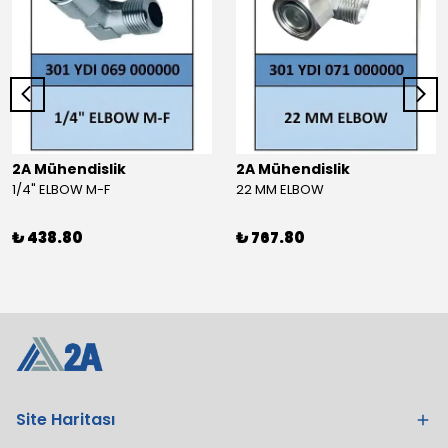
2A Mühendislik
2A Mühendislik
1/4" ELBOW M-F
22 MM ELBOW
₺ 438.80
₺ 767.80
Site Haritası