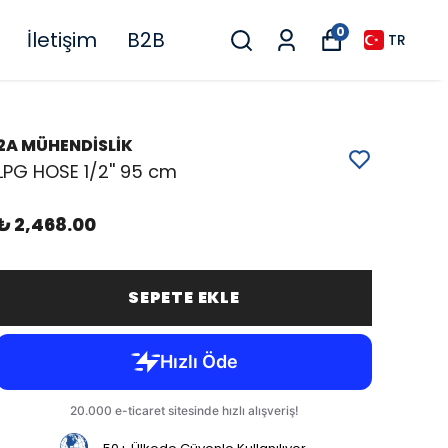
0
İletişim
B2B
TR
2A MÜHENDİSLİK
LPG HOSE 1/2'' 95 cm
₺ 2,468.00
SEPETE EKLE