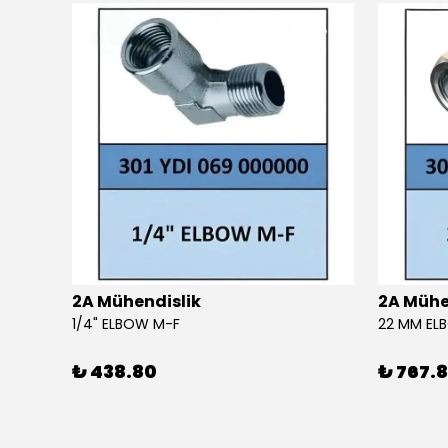
2A Mühendislik
2A Mühe
4 SIL 1500 MAESTRO 200/30 E3 MV (102 LI4 21T 1X2640)
1/4" ELBOW M-F
22 MM EL
₺ 438.80
₺ 767.