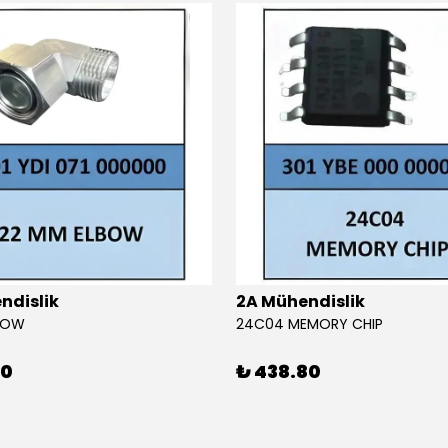
ndislik
2A Mühendislik
BOW
24C04 MEMORY CHIP
80
₺ 438.80