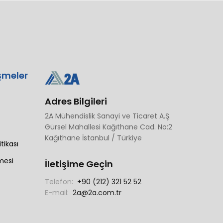
şmeler
Adres Bilgileri
2A Mühendislik Sanayi ve Ticaret A.Ş.
Gürsel Mahallesi Kağıthane Cad. No:2
Kağıthane İstanbul / Türkiye
itikası
mesi
İletişime Geçin
Telefon:
+90 (212) 321 52 52
E-mail:
2a@2a.com.tr