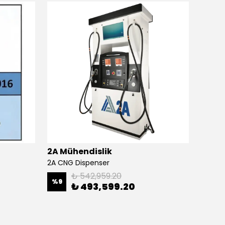
2A Mühendislik
2A Mü
2A CNG Dispenser
₺ 542,959.20
%
9
₺ 493,599.20
₺ 82