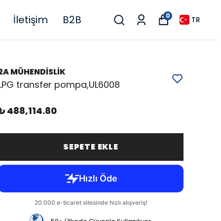
0
İletişim
B2B
TR
2A MÜHENDİSLİK
LPG transfer pompa,UL6008
₺ 488,114.80
SEPETE EKLE