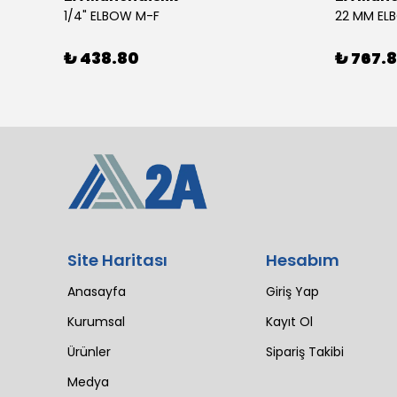
4 SIL 1500 MAESTRO 200/30 E3 MV (102 LI4 21T 1X2640)
1/4" ELBOW M-F
22 MM EL
₺ 438.80
₺ 767.
Site Haritası
Hesabım
Anasayfa
Giriş Yap
Kurumsal
Kayıt Ol
Ürünler
Sipariş Takibi
Medya