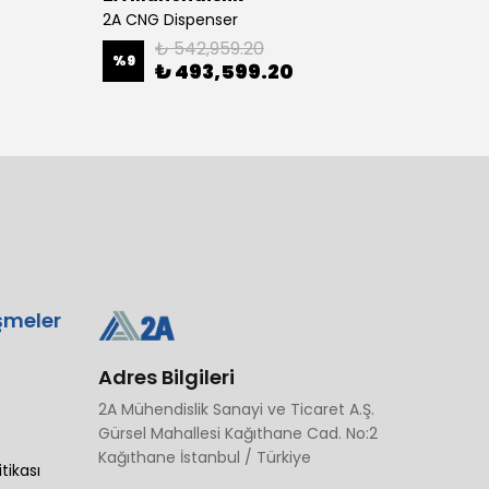
2A CNG Dispenser
₺ 542,959.20
%
9
₺ 493,599.20
₺ 82
şmeler
Adres Bilgileri
2A Mühendislik Sanayi ve Ticaret A.Ş.
Gürsel Mahallesi Kağıthane Cad. No:2
Kağıthane İstanbul / Türkiye
itikası