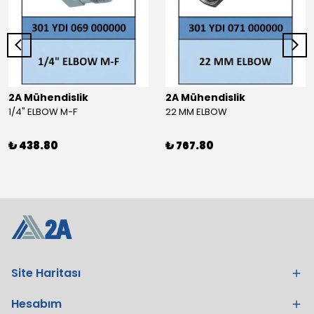
2A Mühendislik
2A Mühendislik
1/4" ELBOW M-F
22 MM ELBOW
₺ 438.80
₺ 767.80
Site Haritası
Hesabım