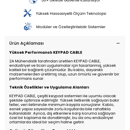
50+ Ülkede Güvenle Kullanılıyor
Yüksek Hassasiyetli Ölçüm Teknolojisi
Modüler ve Özelleştirilebilir Sistemler
Ürün Açıklaması
Yüksek Performanslı KEYPAD CABLE
2A Mühendislik tarafından üretilen KEYPAD CABLE,
endüstriyel ve ticari uygulamalar için tasarlanmış, yüksek
kaliteli bir bağlantı çözümüdür. Bu kablo, dayanıklı
malzemelerden üretilmiş olup, uzun ömürlü ve güvenilir bir
performans sunar.
Teknik Özellikler ve Uygulama Alanları
KEYPAD CABLE, çeşitli keypad sistemleri ile uyumlu olacak
şekilde optimize edilmiştir. Yüksek iletkenlik sağlayan bakır
teller, veri iletiminde minimum kayıpla sonuçlanır. Kablo,
esnek yapısı sayesinde zorlu koşullarda bile rahatlıkla
kullanılabilir. Ayrıca, dış etkenlere karşı koruma sağlayan
özel bir kaplama ile donatılmıştır, bu da onu endüstriyel
ortamlarda ideal bir seçim haline getirir.