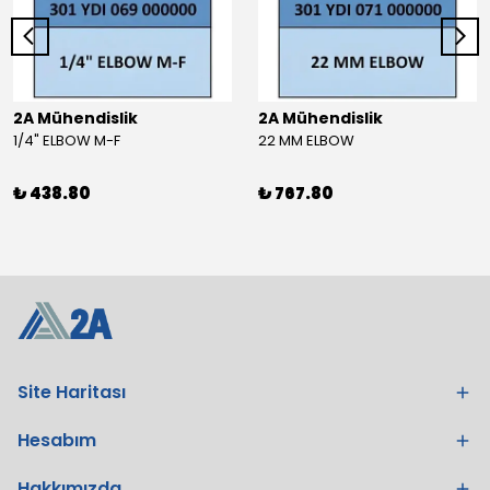
2A Mühendislik
2A Mühendislik
1/4" ELBOW M-F
22 MM ELBOW
₺ 438.80
₺ 767.80
Site Haritası
Hesabım
Hakkımızda