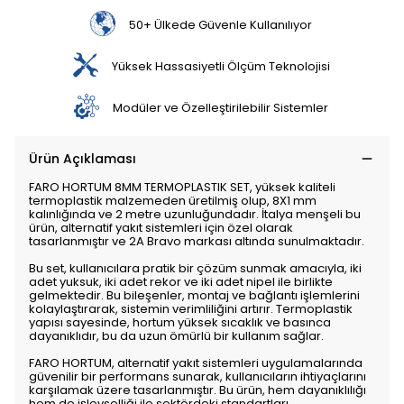
50+ Ülkede Güvenle Kullanılıyor
Yüksek Hassasiyetli Ölçüm Teknolojisi
Modüler ve Özelleştirilebilir Sistemler
Ürün Açıklaması
FARO HORTUM 8MM TERMOPLASTIK SET, yüksek kaliteli
termoplastik malzemeden üretilmiş olup, 8X1 mm
kalınlığında ve 2 metre uzunluğundadır. İtalya menşeli bu
ürün, alternatif yakıt sistemleri için özel olarak
tasarlanmıştır ve 2A Bravo markası altında sunulmaktadır.
Bu set, kullanıcılara pratik bir çözüm sunmak amacıyla, iki
adet yuksuk, iki adet rekor ve iki adet nipel ile birlikte
gelmektedir. Bu bileşenler, montaj ve bağlantı işlemlerini
kolaylaştırarak, sistemin verimliliğini artırır. Termoplastik
yapısı sayesinde, hortum yüksek sıcaklık ve basınca
dayanıklıdır, bu da uzun ömürlü bir kullanım sağlar.
FARO HORTUM, alternatif yakıt sistemleri uygulamalarında
güvenilir bir performans sunarak, kullanıcıların ihtiyaçlarını
karşılamak üzere tasarlanmıştır. Bu ürün, hem dayanıklılığı
hem de işlevselliği ile sektördeki standartları