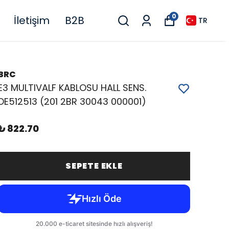
0
İletişim
B2B
TR
BRC
E3 MULTIVALF KABLOSU HALL SENS.
DE512513 (201 2BR 30043 000001)
₺ 822.70
SEPETE EKLE