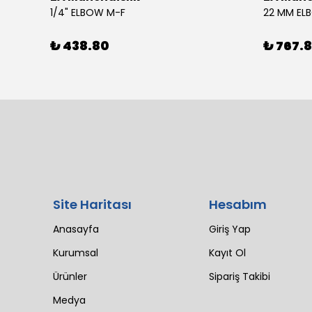
4 SIL 1500 MAESTRO 200/30 E3 MV (102 LI4 21T 1X2640)
1/4" ELBOW M-F
22 MM EL
₺ 438.80
₺ 767.
Site Haritası
Hesabım
Anasayfa
Giriş Yap
Kurumsal
Kayıt Ol
Ürünler
Sipariş Takibi
Medya