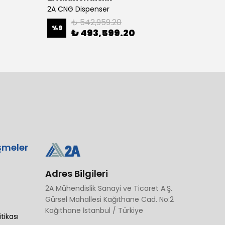
2A CNG Dispenser
₺ 542,959.20
%
9
₺ 493,599.20
₺ 82
şmeler
Adres Bilgileri
2A Mühendislik Sanayi ve Ticaret A.Ş.
Gürsel Mahallesi Kağıthane Cad. No:2
Kağıthane İstanbul / Türkiye
itikası