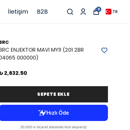
0
İletişim
B2B
TR
BRC
BRC ENJEKTOR MAVI MY11 (201 2BR
04065 000000)
₺ 2,632.50
SEPETE EKLE