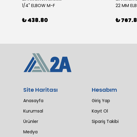
4 SIL 1500 MAESTRO 200/30 E3 MV (102 LI4 21T 1X2640)
1/4" ELBOW M-F
22 MM EL
₺ 438.80
₺ 767.
Site Haritası
Hesabım
Anasayfa
Giriş Yap
Kurumsal
Kayıt Ol
Ürünler
Sipariş Takibi
Medya