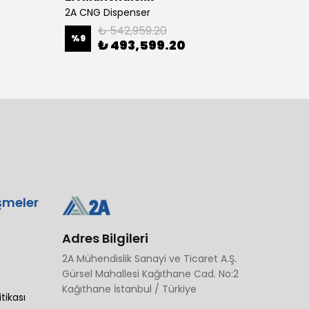
2A CNG Dispenser
₺ 542,959.20
%
9
₺ 493,599.20
₺ 82
şmeler
Adres Bilgileri
2A Mühendislik Sanayi ve Ticaret A.Ş.
Gürsel Mahallesi Kağıthane Cad. No:2
Kağıthane İstanbul / Türkiye
itikası