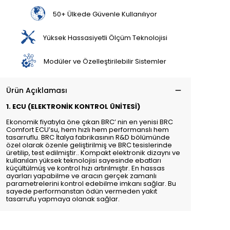
50+ Ülkede Güvenle Kullanılıyor
Yüksek Hassasiyetli Ölçüm Teknolojisi
Modüler ve Özelleştirilebilir Sistemler
Ürün Açıklaması
1. ECU (ELEKTRONİK KONTROL ÜNİTESİ)
Ekonomik fiyatıyla öne çıkan BRC’ nin en yenisi BRC
Comfort ECU’su, hem hızlı hem performanslı hem
tasarruflu. BRC İtalya fabrikasının R&D bölümünde
özel olarak özenle geliştirilmiş ve BRC tesislerinde
üretilip, test edilmiştir.. Kompakt elektronik dizaynı ve
kullanılan yüksek teknolojisi sayesinde ebatları
küçültülmüş ve kontrol hızı artırılmıştır. En hassas
ayarları yapabilme ve aracın gerçek zamanlı
parametrelerini kontrol edebilme imkanı sağlar. Bu
sayede performanstan ödün vermeden yakıt
tasarrufu yapmaya olanak sağlar.