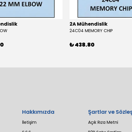
ndislik
2A Mühendislik
BOW
24C04 MEMORY CHIP
80
₺ 438.80
Hakkımızda
Şartlar ve Sözle
İletişim
Açık Rıza Metni