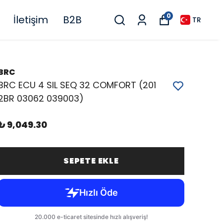
0
İletişim
B2B
TR
BRC
BRC ECU 4 SIL SEQ 32 COMFORT (201
2BR 03062 039003)
₺ 9,049.30
SEPETE EKLE