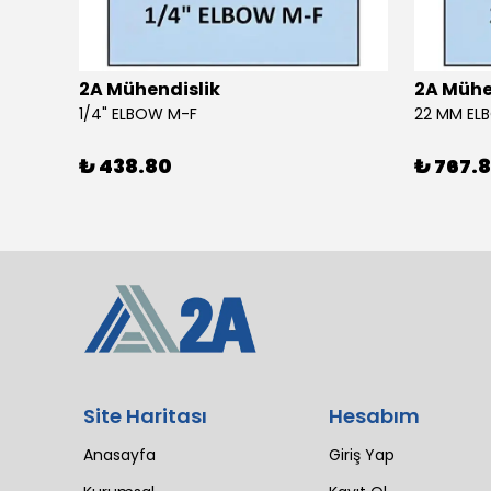
2A Mühendislik
2A Mühe
4 SIL 1500 MAESTRO 200/30 E3 MV (102 LI4 21T 1X2640)
1/4" ELBOW M-F
22 MM EL
₺ 438.80
₺ 767.
Site Haritası
Hesabım
Anasayfa
Giriş Yap