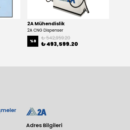
2A Mühendislik
2A Mü
2A CNG Dispenser
₺ 542,959.20
%
9
₺ 493,599.20
₺ 82
şmeler
Adres Bilgileri